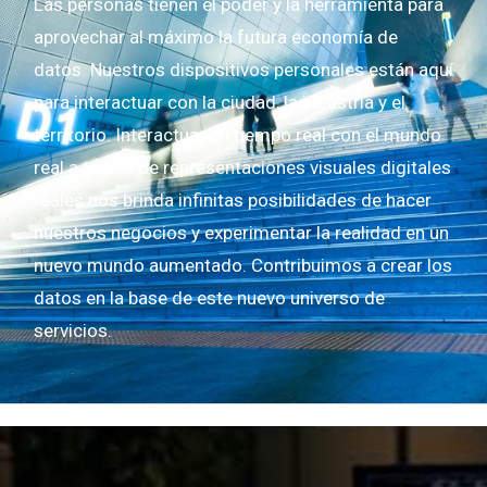
Las personas tienen el poder y la herramienta para
aprovechar al máximo la futura economía de
datos. Nuestros dispositivos personales están aquí
para interactuar con la ciudad, la industria y el
territorio. Interactuar en tiempo real con el mundo
real a través de representaciones visuales digitales
reales nos brinda infinitas posibilidades de hacer
nuestros negocios y experimentar la realidad en un
nuevo mundo aumentado. Contribuimos a crear los
datos en la base de este nuevo universo de
servicios.