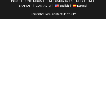
INICIO
CONTENIDOS
GEMELOS DIGITALES
NFTs
BIM
ERAMUS+
CONTACTO
English
Español
Copyright Global Contents Inc 2.019