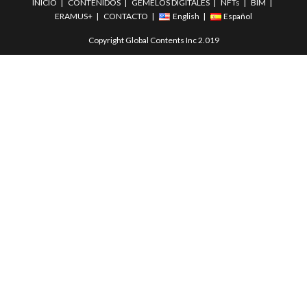
INICIO
CONTENIDOS
GEMELOS DIGITALES
NFTs
BIM
ERAMUS+
CONTACTO
English
Español
Copyright Global Contents Inc 2.019